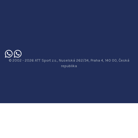
© 2002 - 2026 ATT Sport z.s., Nuselská 262/34, Praha 4, 140 00, Česká
republika