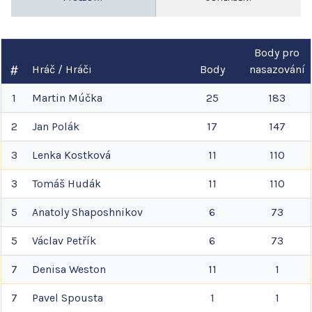
Body pro
Hráč / Hráči
Body
nasazování
1
Martin
Múčka
25
183
2
Jan
Polák
17
147
3
Lenka
Kostková
11
110
3
Tomáš
Hudák
11
110
5
Anatoly
Shaposhnikov
6
73
5
Václav
Petřík
6
73
7
Denisa
Weston
11
1
7
Pavel
Spousta
1
1