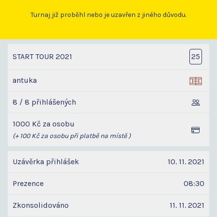
Turnaj již proběhl nebo je uzavřen z jiného důvodu.
START TOUR 2021
25
antuka
8 / 8 přihlášených
1000 Kč za osobu
(+ 100 Kč za osobu při platbě na místě )
Uzávěrka přihlášek
10. 11. 2021
Prezence
08:30
Zkonsolidováno
11. 11. 2021