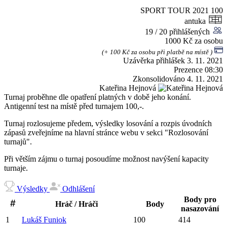
SPORT TOUR 2021
100
antuka
19 / 20 přihlášených
1000 Kč za osobu
(+ 100 Kč za osobu při platbě na místě )
Uzávěrka přihlášek
3. 11. 2021
Prezence
08:30
Zkonsolidováno
4. 11. 2021
Kateřina Hejnová
Turnaj proběhne dle opatření platných v době jeho konání.
Antigenní test na místě před turnajem 100,-.
Turnaj rozlosujeme předem, výsledky losování a rozpis úvodních
zápasů zveřejníme na hlavní stránce webu v sekci "Rozlosování
turnajů".
Při větším zájmu o turnaj posoudíme možnost navýšení kapacity
turnaje.
Výsledky
Odhlášení
Body pro
Hráč / Hráči
Body
nasazování
1
Lukáš
Funiok
100
414