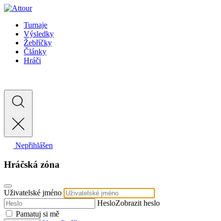
Turnaje
Výsledky
Žebříčky
Články
Hráči
Nepřihlášen
Hráčská zóna
Uživatelské jméno
Heslo
Zobrazit heslo
Pamatuj si mě