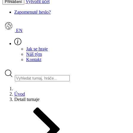
Vytvořit účet
Přihlášení
Zapomenuté heslo?
EN
Jak se hraje
Náš tým
Kontakt
Úvod
Detail turnaje