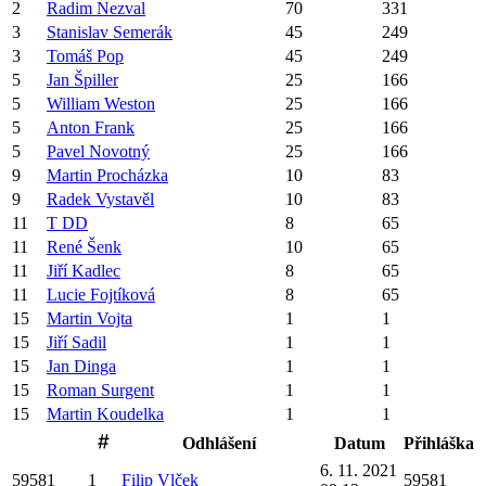
2
Radim
Nezval
70
331
3
Stanislav
Semerák
45
249
3
Tomáš
Pop
45
249
5
Jan
Špiller
25
166
5
William
Weston
25
166
5
Anton
Frank
25
166
5
Pavel
Novotný
25
166
9
Martin
Procházka
10
83
9
Radek
Vystavěl
10
83
11
T
DD
8
65
11
René
Šenk
10
65
11
Jiří
Kadlec
8
65
11
Lucie
Fojtíková
8
65
15
Martin
Vojta
1
1
15
Jiří
Sadil
1
1
15
Jan
Dinga
1
1
15
Roman
Surgent
1
1
15
Martin
Koudelka
1
1
Odhlášení
Datum
Přihláška
6. 11. 2021
59581
1
Filip
Vlček
59581