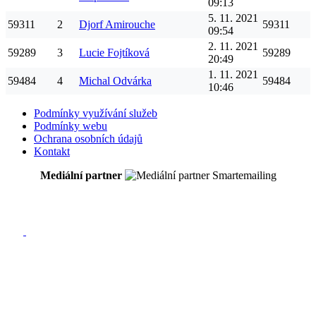
09:13
5. 11. 2021
59311
2
Djorf
Amirouche
59311
09:54
2. 11. 2021
59289
3
Lucie
Fojtíková
59289
20:49
1. 11. 2021
59484
4
Michal
Odvárka
59484
10:46
Podmínky využívání služeb
Podmínky webu
Ochrana osobních údajů
Kontakt
Mediální partner