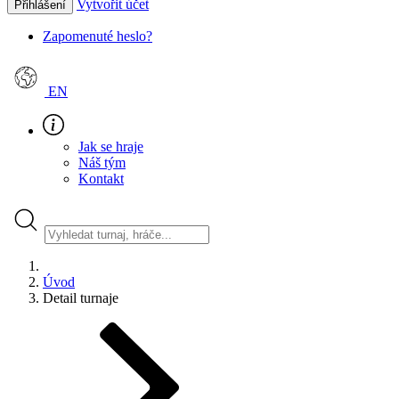
Vytvořit účet
Přihlášení
Zapomenuté heslo?
EN
Jak se hraje
Náš tým
Kontakt
Úvod
Detail turnaje