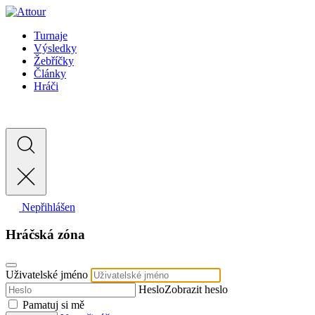
Turnaje
Výsledky
Žebříčky
Články
Hráči
Nepřihlášen
Hráčská zóna
Uživatelské jméno
Heslo
Zobrazit heslo
Pamatuj si mě