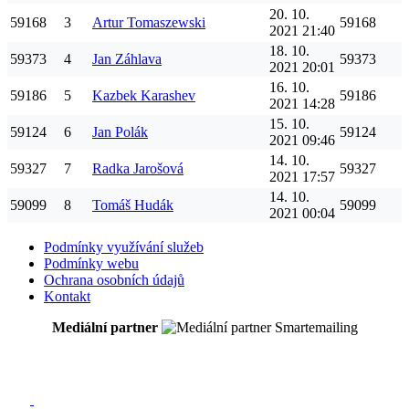
20. 10.
59168
3
Artur
Tomaszewski
59168
2021 21:40
18. 10.
59373
4
Jan
Záhlava
59373
2021 20:01
16. 10.
59186
5
Kazbek
Karashev
59186
2021 14:28
15. 10.
59124
6
Jan
Polák
59124
2021 09:46
14. 10.
59327
7
Radka
Jarošová
59327
2021 17:57
14. 10.
59099
8
Tomáš
Hudák
59099
2021 00:04
Podmínky využívání služeb
Podmínky webu
Ochrana osobních údajů
Kontakt
Mediální partner