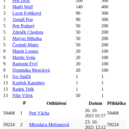
1
Petr
Drož
200
500
2
Matěj
Wolf
140
400
3
Lucie
Fojtíková
90
300
3
Tomáš
Pop
90
300
5
Petr
Podaný
50
200
5
Zdeněk
Chodora
50
200
5
Matyas
Mihalka
50
200
5
Čestmír
Malec
50
200
9
Marek
Lomoz
20
100
9
Martin
Vojta
20
100
9
Radomír
Fryč
20
100
9
Dominika
Menclová
20
100
13
Ivo
Spáčil
1
1
13
Kazbek
Karashev
1
1
13
Radek
Trtík
1
1
13
Filip
Vlček
50
1
Odhlášení
Datum
Přihláška
26. 10.
59408
1
Petr
Vácha
59408
2021 01:57
23. 10.
59224
2
Miroslava
Melounová
59224
2021 12:12