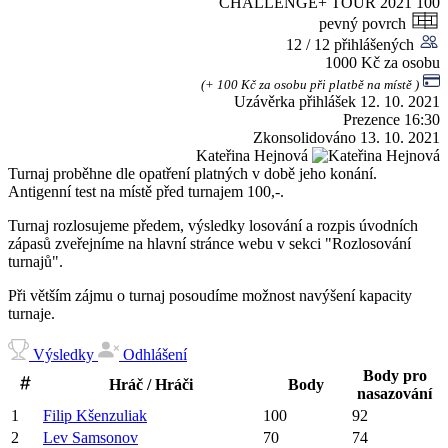
CHALLENGE+ TOUR 2021
100
pevný povrch
12 / 12 přihlášených
1000 Kč za osobu
(+ 100 Kč za osobu při platbě na místě )
Uzávěrka přihlášek
12. 10. 2021
Prezence
16:30
Zkonsolidováno
13. 10. 2021
Kateřina Hejnová
Turnaj proběhne dle opatření platných v době jeho konání.
Antigenní test na místě před turnajem 100,-.
Turnaj rozlosujeme předem, výsledky losování a rozpis úvodních
zápasů zveřejníme na hlavní stránce webu v sekci "Rozlosování
turnajů".
Při větším zájmu o turnaj posoudíme možnost navýšení kapacity
turnaje.
Výsledky
Odhlášení
Body pro
Hráč / Hráči
Body
nasazování
1
Filip
Kšenzuliak
100
92
2
Lev
Samsonov
70
74