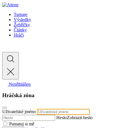
Turnaje
Výsledky
Žebříčky
Články
Hráči
Nepřihlášen
Hráčská zóna
Uživatelské jméno
Heslo
Zobrazit heslo
Pamatuj si mě