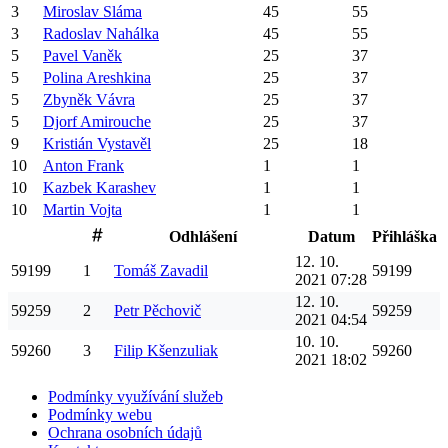
3
Miroslav
Sláma
45
55
3
Radoslav
Nahálka
45
55
5
Pavel
Vaněk
25
37
5
Polina
Areshkina
25
37
5
Zbyněk
Vávra
25
37
5
Djorf
Amirouche
25
37
9
Kristián
Vystavěl
25
18
10
Anton
Frank
1
1
10
Kazbek
Karashev
1
1
10
Martin
Vojta
1
1
Odhlášení
Datum
Přihláška
12. 10.
59199
1
Tomáš
Zavadil
59199
2021 07:28
12. 10.
59259
2
Petr
Pěchovič
59259
2021 04:54
10. 10.
59260
3
Filip
Kšenzuliak
59260
2021 18:02
Podmínky využívání služeb
Podmínky webu
Ochrana osobních údajů