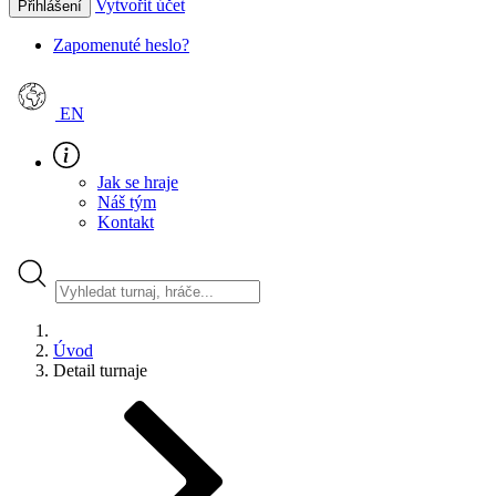
Vytvořit účet
Přihlášení
Zapomenuté heslo?
EN
Jak se hraje
Náš tým
Kontakt
Úvod
Detail turnaje