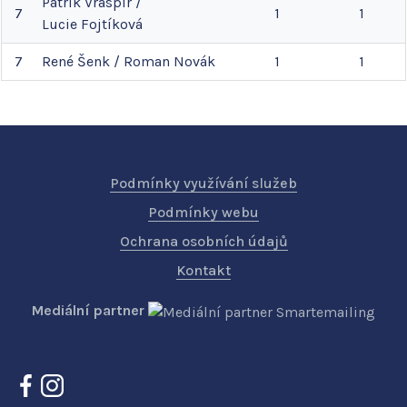
Patrik
Vraspír
/
7
1
1
Lucie
Fojtíková
7
René
Šenk
/
Roman
Novák
1
1
Podmínky využívání služeb
Podmínky webu
Ochrana osobních údajů
Kontakt
Mediální partner