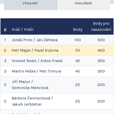
VÝSLEDKY
ODHLÁŠENÍ
Body pro
Hráč / Hráči
Body
nasazování
1
Jonáš
Princ
/
Jan
Záhlava
100
500
2
Petr
Majer
/
Pavel
Kubina
70
400
3
Vincent
Roels
/
Anton
Frank
45
300
3
Martin
Peška
/
Petr
Timura
45
300
Jiří
Mazur
/
5
25
200
Dominika
Menclová
Barbora
Čermochová
/
5
25
200
Jakub
Lerbletier