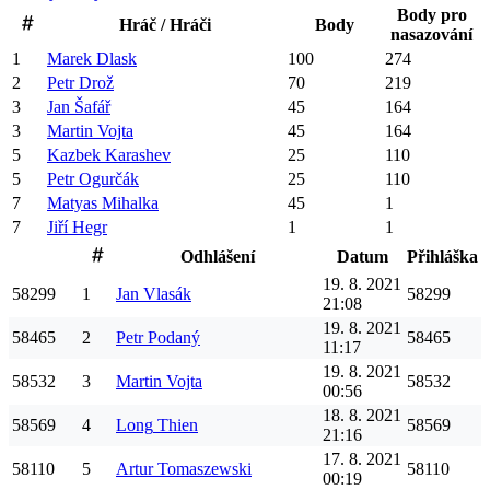
Body pro
Hráč / Hráči
Body
nasazování
1
Marek
Dlask
100
274
2
Petr
Drož
70
219
3
Jan
Šafář
45
164
3
Martin
Vojta
45
164
5
Kazbek
Karashev
25
110
5
Petr
Ogurčák
25
110
7
Matyas
Mihalka
45
1
7
Jiří
Hegr
1
1
Odhlášení
Datum
Přihláška
19. 8. 2021
58299
1
Jan
Vlasák
58299
21:08
19. 8. 2021
58465
2
Petr
Podaný
58465
11:17
19. 8. 2021
58532
3
Martin
Vojta
58532
00:56
18. 8. 2021
58569
4
Long
Thien
58569
21:16
17. 8. 2021
58110
5
Artur
Tomaszewski
58110
00:19