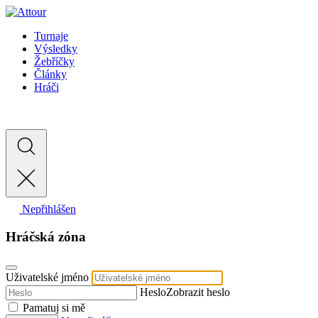
Turnaje
Výsledky
Žebříčky
Články
Hráči
Nepřihlášen
Hráčská zóna
Uživatelské jméno
Heslo
Zobrazit heslo
Pamatuj si mě