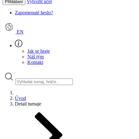
Vytvořit účet
Přihlášení
Zapomenuté heslo?
EN
Jak se hraje
Náš tým
Kontakt
Úvod
Detail turnaje