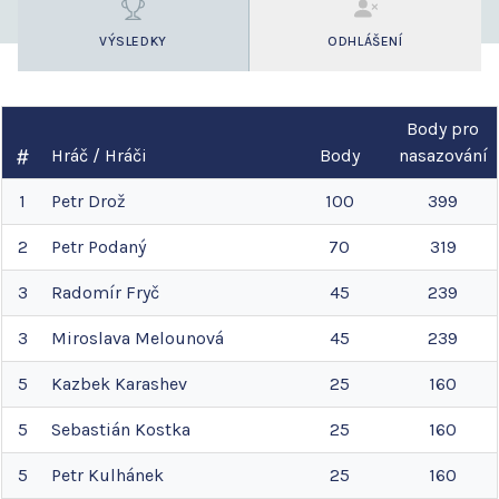
VÝSLEDKY
ODHLÁŠENÍ
Body pro
Hráč / Hráči
Body
nasazování
1
Petr
Drož
100
399
2
Petr
Podaný
70
319
3
Radomír
Fryč
45
239
3
Miroslava
Melounová
45
239
5
Kazbek
Karashev
25
160
5
Sebastián
Kostka
25
160
5
Petr
Kulhánek
25
160