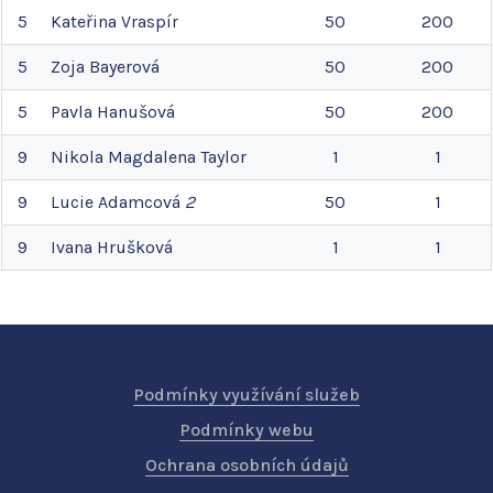
5
Kateřina
Vraspír
50
200
5
Zoja
Bayerová
50
200
5
Pavla
Hanušová
50
200
9
Nikola Magdalena
Taylor
1
1
9
Lucie
Adamcová
2
50
1
9
Ivana
Hrušková
1
1
Podmínky využívání služeb
Podmínky webu
Ochrana osobních údajů