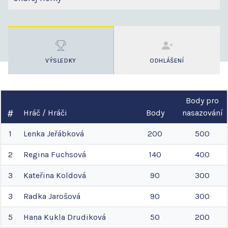
VÝSLEDKY
ODHLÁŠENÍ
Body pro
Hráč / Hráči
Body
nasazování
1
Lenka
Jeřábková
200
500
2
Regina
Fuchsová
140
400
3
Kateřina
Koldová
90
300
3
Radka
Jarošová
90
300
5
Hana
Kukla Drudiková
50
200