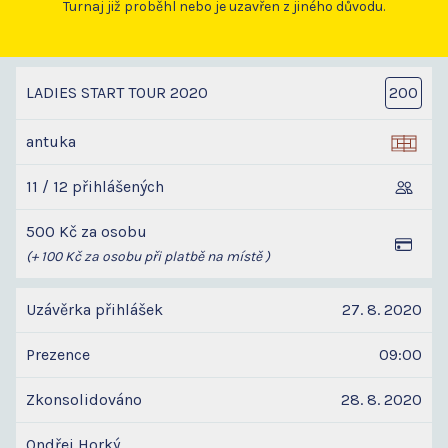
Turnaj již proběhl nebo je uzavřen z jiného důvodu.
LADIES START TOUR 2020
200
antuka
11 / 12 přihlášených
500 Kč za osobu
(+ 100 Kč za osobu při platbě na místě )
Uzávěrka přihlášek
27. 8. 2020
Prezence
09:00
Zkonsolidováno
28. 8. 2020
Ondřej Horký