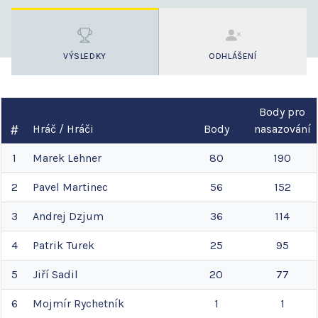
VÝSLEDKY
ODHLÁŠENÍ
Body pro
Hráč / Hráči
Body
nasazování
1
Marek
Lehner
80
190
2
Pavel
Martinec
56
152
3
Andrej
Dzjum
36
114
4
Patrik
Turek
25
95
5
Jiří
Sadil
20
77
6
Mojmír
Rychetník
1
1