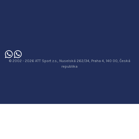
© 2002 - 2026 ATT Sport z.s., Nuselská 262/34, Praha 4, 140 00, Česká
republika