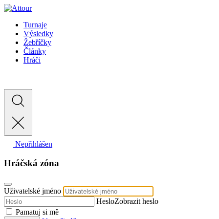
Turnaje
Výsledky
Žebříčky
Články
Hráči
Nepřihlášen
Hráčská zóna
Uživatelské jméno
Heslo
Zobrazit heslo
Pamatuj si mě