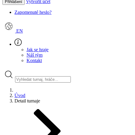
Vytvořit účet
Přihlášení
Zapomenuté heslo?
EN
Jak se hraje
Náš tým
Kontakt
Úvod
Detail turnaje