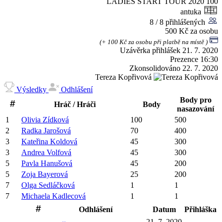
LADIES START TOUR 2020
100
antuka
8 / 8 přihlášených
500 Kč za osobu
(+ 100 Kč za osobu při platbě na místě )
Uzávěrka přihlášek
21. 7. 2020
Prezence
16:30
Zkonsolidováno
22. 7. 2020
Tereza Kopřivová
Výsledky
Odhlášení
Body pro
Hráč / Hráči
Body
nasazování
1
Olivia
Zídková
100
500
2
Radka
Jarošová
70
400
3
Kateřina
Koldová
45
300
3
Andrea
Volfová
45
300
5
Pavla
Hanušová
45
200
5
Zoja
Bayerová
25
200
7
Olga
Sedláčková
1
1
7
Michaela
Kadlecová
1
1
Odhlášení
Datum
Přihláška
21. 7. 2020