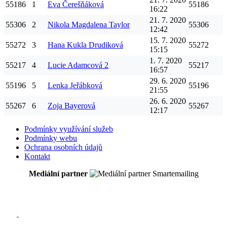
55186
1
Eva
Čerešňáková
55186
16:22
21. 7. 2020
55306
2
Nikola Magdalena
Taylor
55306
12:42
15. 7. 2020
55272
3
Hana
Kukla Drudiková
55272
15:15
1. 7. 2020
55217
4
Lucie
Adamcová
2
55217
16:57
29. 6. 2020
55196
5
Lenka
Jeřábková
55196
21:55
26. 6. 2020
55267
6
Zoja
Bayerová
55267
12:17
Podmínky využívání služeb
Podmínky webu
Ochrana osobních údajů
Kontakt
Mediální partner