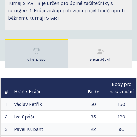
Turnaj START B je určen pro úplné začátečníky s
ratingem 1. Hráči získají poloviční počet bodů oproti
běžnému turnaji START.
VÝSLEDKY
ODHLÁŠENÍ
Body pro
Hráč / Hráči
Body
nasazování
1
Václav
Petřík
50
150
2
Ivo
Spáčil
35
120
3
Pavel
Kubant
22
90