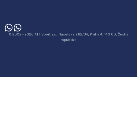
© 2002 - 2026 ATT Sport z.s., Nuselská 262/34, Praha 4, 140 00, Česká
republika