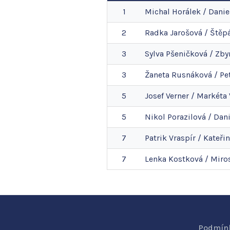
1
Michal
Horálek
/
Danie
2
Radka
Jarošová
/
Štěp
3
Sylva
Pšeničková
/
Zby
3
Žaneta
Rusnáková
/
Pe
5
Josef
Verner
/
Markéta
5
Nikol
Porazilová
/
Dani
7
Patrik
Vraspír
/
Kateři
7
Lenka
Kostková
/
Miro
Podmínk