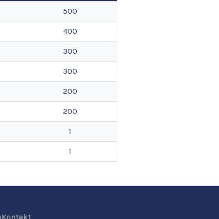
500
400
300
300
200
200
1
1
ů
Kontakt