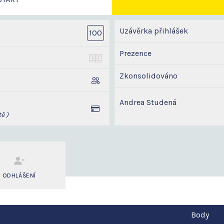
Uzávěrka přihlášek
100
Prezence
Zkonsolidováno
Andrea Studená
ě )
ODHLÁŠENÍ
Body