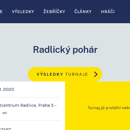
E
VÝSLEDKY
ŽEBŘÍČKY
ČLÁNKY
HRÁČI
Radlický pohár
VÝSLEDKY
TURNAJE
1. 2020
centrum Radlice, Praha 5 -
Turnaj již proběhl neb
START