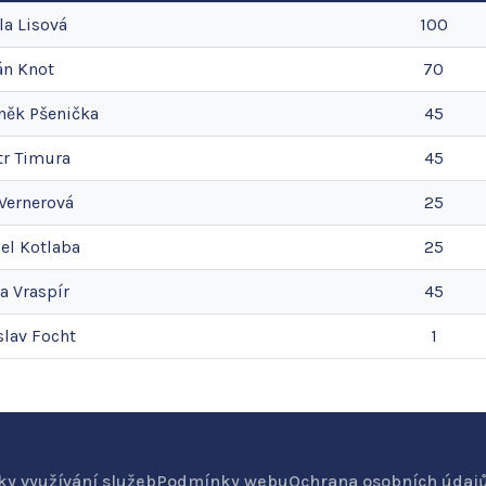
la
Lisová
100
án
Knot
70
něk
Pšenička
45
tr
Timura
45
Vernerová
25
el
Kotlaba
25
na
Vraspír
45
slav
Focht
1
y využívání služeb
Podmínky webu
Ochrana osobních údaj