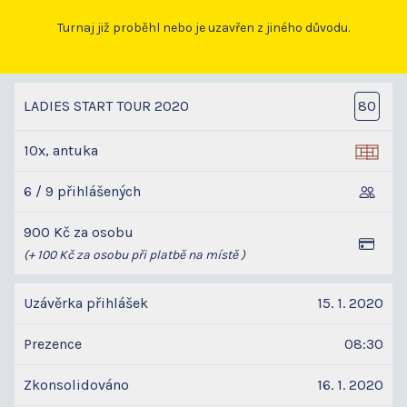
Turnaj již proběhl nebo je uzavřen z jiného důvodu.
LADIES START TOUR 2020
80
10x, antuka
6 / 9 přihlášených
900 Kč za osobu
(+ 100 Kč za osobu při platbě na místě )
Uzávěrka přihlášek
15. 1. 2020
Prezence
08:30
Zkonsolidováno
16. 1. 2020