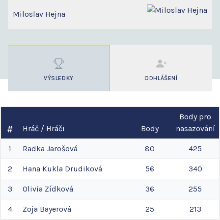
Miloslav Hejna
VÝSLEDKY
ODHLÁŠENÍ
Body pro
Hráč / Hráči
Body
nasazování
1
Radka
Jarošová
80
425
2
Hana
Kukla Drudiková
56
340
3
Olivia
Zídková
36
255
4
Zoja
Bayerová
25
213