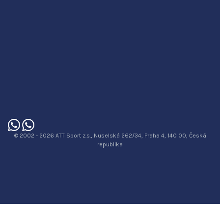
© 2002 - 2026 ATT Sport z.s., Nuselská 262/34, Praha 4, 140 00, Česká
republika