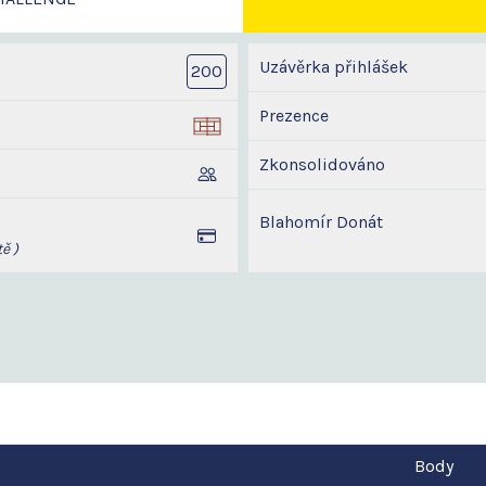
Uzávěrka přihlášek
200
Prezence
Zkonsolidováno
Blahomír Donát
ě )
Body