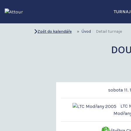
TURNAJ
Zpět do kalendáře
Úvod
Detail turnaje
DOU
sobota 11. 
LTC M
Modřan
čtyřhra 