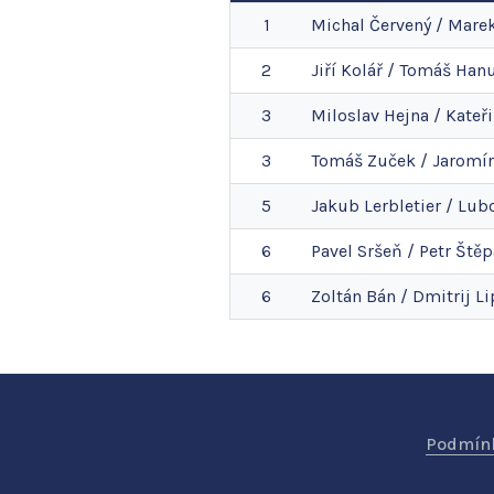
1
Michal
Červený
/
Mare
2
Jiří
Kolář
/
Tomáš
Han
3
Miloslav
Hejna
/
Kateř
3
Tomáš
Zuček
/
Jaromír
5
Jakub
Lerbletier
/
Lub
6
Pavel
Sršeň
/
Petr
Štěp
6
Zoltán
Bán
/
Dmitrij
Li
Podmínk