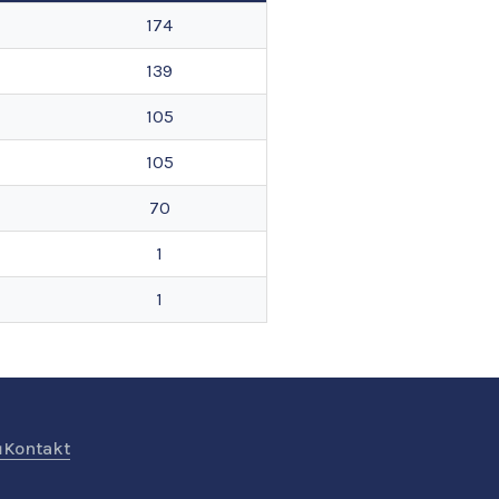
174
139
105
105
70
1
1
ů
Kontakt