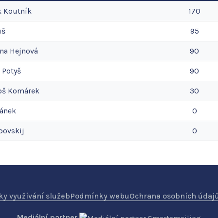
k
Koutník
170
uš
95
ina
Hejnová
90
Potyš
90
oš
Komárek
30
ánek
0
povskij
0
y využívání služeb
Podmínky webu
Ochrana osobních údaj
Mediální partner