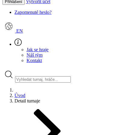
Vytvořit účet
Přihlášení
Zapomenuté heslo?
EN
Jak se hraje
Náš tým
Kontakt
Úvod
Detail turnaje