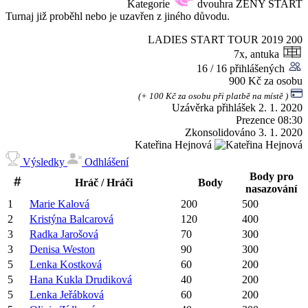
Kategorie
dvouhra ŽENY START
Turnaj již proběhl nebo je uzavřen z jiného důvodu.
LADIES START TOUR 2019
200
7x, antuka
16 / 16 přihlášených
900 Kč za osobu
(+ 100 Kč za osobu při platbě na místě )
Uzávěrka přihlášek
2. 1. 2020
Prezence
08:30
Zkonsolidováno
3. 1. 2020
Kateřina Hejnová
Výsledky
Odhlášení
Body pro
Hráč / Hráči
Body
nasazování
1
Marie
Kalová
200
500
2
Kristýna
Balcarová
120
400
3
Radka
Jarošová
70
300
3
Denisa
Weston
90
300
5
Lenka
Kostková
60
200
5
Hana
Kukla Drudiková
40
200
5
Lenka
Jeřábková
60
200