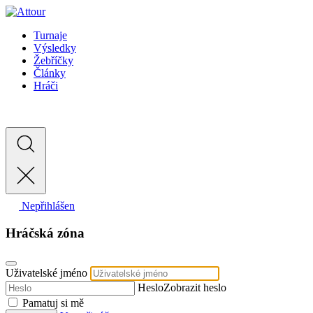
Turnaje
Výsledky
Žebříčky
Články
Hráči
Nepřihlášen
Hráčská zóna
Uživatelské jméno
Heslo
Zobrazit heslo
Pamatuj si mě