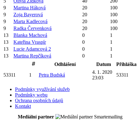
5
Olivia
Zídková
40
200
9
Martina
Háková
20
100
9
Zoja
Bayerová
20
100
9
Marta
Kadlecová
20
100
9
Radka
Červenková
20
100
13
Blanka
Machová
0
1
13
Kateřina
Vraspír
0
1
13
Lucie
Adamcová
2
0
1
13
Martina
Repčíková
0
1
Odhlášení
Datum
Přihláška
4. 1. 2020
53311
1
Petra
Budská
53311
23:03
Podmínky využívání služeb
Podmínky webu
Ochrana osobních údajů
Kontakt
Mediální partner