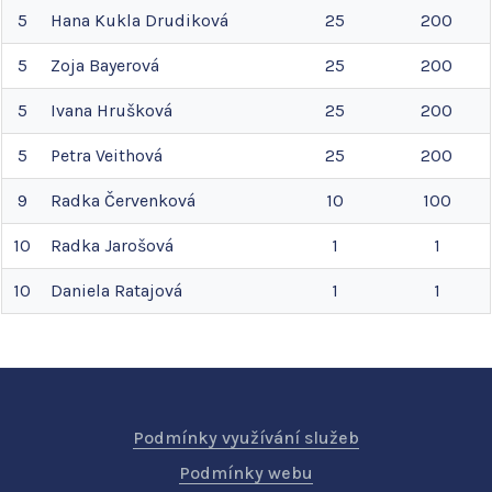
5
Hana
Kukla Drudiková
25
200
5
Zoja
Bayerová
25
200
5
Ivana
Hrušková
25
200
5
Petra
Veithová
25
200
9
Radka
Červenková
10
100
10
Radka
Jarošová
1
1
10
Daniela
Ratajová
1
1
Podmínky využívání služeb
Podmínky webu