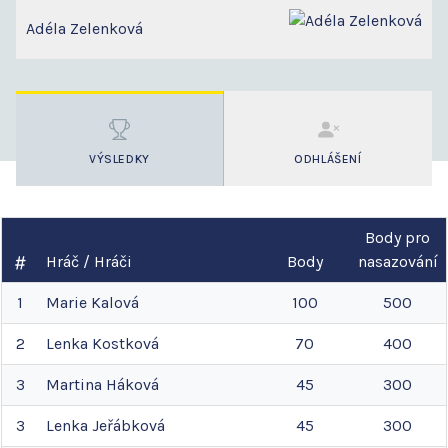
Adéla Zelenková
VÝSLEDKY
ODHLÁŠENÍ
Body pro
Hráč / Hráči
Body
nasazování
1
Marie
Kalová
100
500
2
Lenka
Kostková
70
400
3
Martina
Háková
45
300
3
Lenka
Jeřábková
45
300