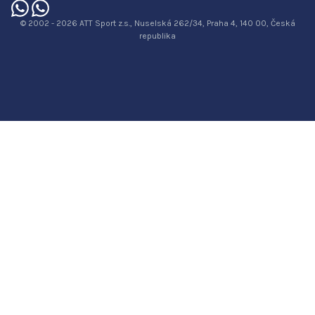
© 2002 - 2026 ATT Sport z.s., Nuselská 262/34, Praha 4, 140 00, Česká
republika