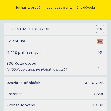
Turnaj již proběhl nebo je uzavřen z jiného důvodu.
LADIES START TOUR 2019
100
6x, antuka
11 / 12 přihlášených
900 Kč za osobu
(+ 100 Kč za osobu při platbě na místě )
Uzávěrka přihlášek
31. 10. 2019
Prezence
08:30
Zkonsolidováno
1. 11. 2019