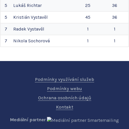
5
Lukáš
Richtar
25
36
5
Kristián
Vystavěl
45
36
7
Radek
Vystavěl
1
1
7
Nikola
Sochorová
1
1
Podmínky využívání služeb
Podmínky webu
Ochrana osobních údajů
Kontakt
Mediální partner