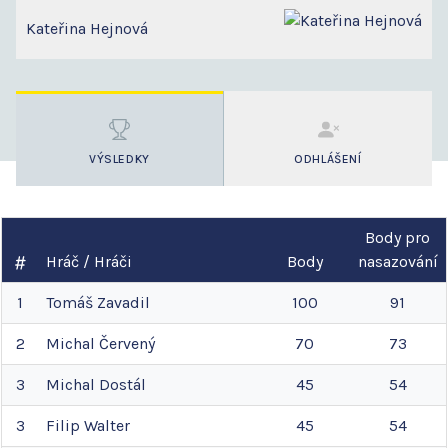
Kateřina Hejnová
VÝSLEDKY
ODHLÁŠENÍ
Body pro
Hráč / Hráči
Body
nasazování
1
Tomáš
Zavadil
100
91
2
Michal
Červený
70
73
3
Michal
Dostál
45
54
3
Filip
Walter
45
54