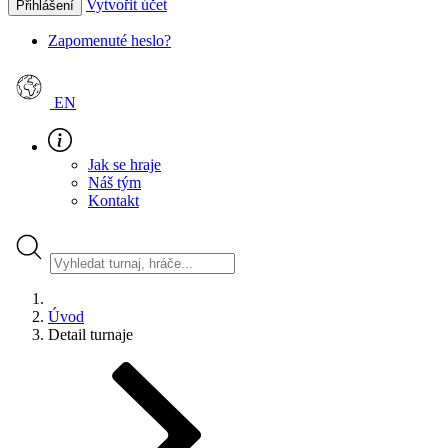
Vytvořit účet
Přihlášení
Zapomenuté heslo?
EN
Jak se hraje
Náš tým
Kontakt
Úvod
Detail turnaje