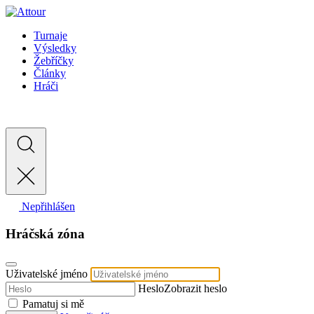
Turnaje
Výsledky
Žebříčky
Články
Hráči
Nepřihlášen
Hráčská zóna
Uživatelské jméno
Heslo
Zobrazit heslo
Pamatuj si mě