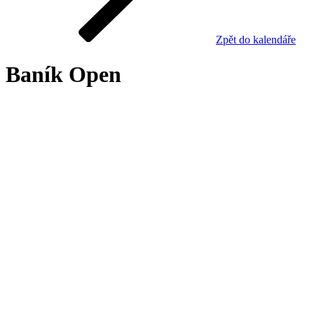
Zpět do kalendáře
Baník Open
Výsledky
turnaje
Turnaj již proběhl nebo je uzavřen z jiného důvodu.