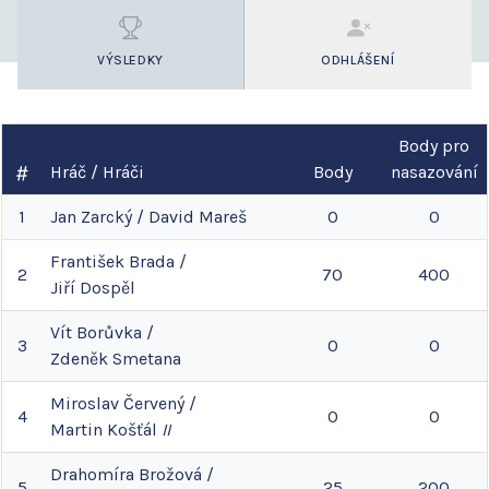
VÝSLEDKY
ODHLÁŠENÍ
Body pro
Hráč / Hráči
Body
nasazování
1
Jan
Zarcký
/
David
Mareš
0
0
František
Brada
/
2
70
400
Jiří
Dospěl
Vít
Borůvka
/
3
0
0
Zdeněk
Smetana
Miroslav
Červený
/
4
0
0
Martin
Košťál
II
Drahomíra
Brožová
/
5
25
200