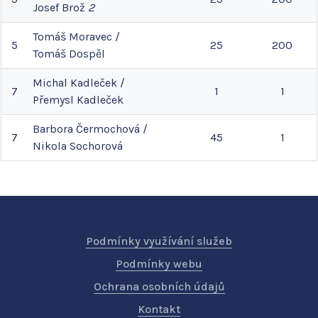
Josef
Brož
2
Tomáš
Moravec
/
5
25
200
Tomáš
Dospěl
Michal
Kadleček
/
7
1
1
Přemysl
Kadleček
Barbora
Čermochová
/
7
45
1
Nikola
Sochorová
Podmínky využívání služeb
Podmínky webu
Ochrana osobních údajů
Kontakt