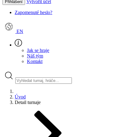
Vytvořit účet
Přihlášení
Zapomenuté heslo?
EN
Jak se hraje
Náš tým
Kontakt
Úvod
Detail turnaje