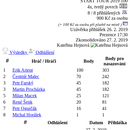
START TOUR 2019
100
4x, tvrdý povrch
8 / 8 přihlášených
900 Kč za osobu
(+ 100 Kč za osobu při platbě na místě )
Uzávěrka přihlášek
26. 2. 2019
Prezence
17:30
Zkonsolidováno
27. 2. 2019
Kateřina Hejnová
Výsledky
Odhlášení
Body pro
Hráč / Hráči
Body
nasazování
1
Erik
Arient
100
303
2
Čestmír
Malec
70
242
3
Petr
Farský
45
182
3
Martin
Procházka
45
182
5
Milan
Macek
25
121
6
René
Šenk
20
81
7
Petr
Ogurčák
16
41
8
Michal
Horálek
1
1
Odhlášení
Datum
Přihláška
27. 2. 2019