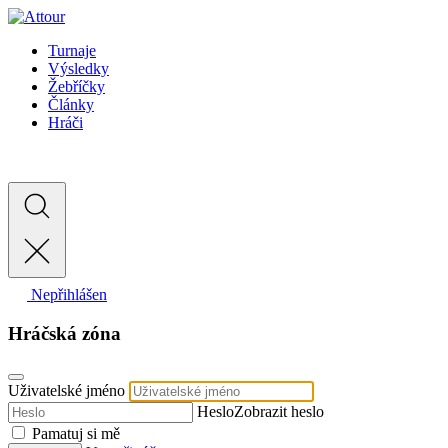
Turnaje
Výsledky
Žebříčky
Články
Hráči
Nepřihlášen
Hráčská zóna
Uživatelské jméno
Heslo
Zobrazit heslo
Pamatuj si mě