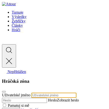
Turnaje
Výsledky
Žebříčky
Články
Hráči
Nepřihlášen
Hráčská zóna
Uživatelské jméno
Heslo
Zobrazit heslo
Pamatuj si mě