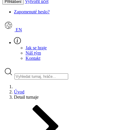
Vytvořit účet
Přihlášení
Zapomenuté heslo?
EN
Jak se hraje
Náš tým
Kontakt
Úvod
Detail turnaje