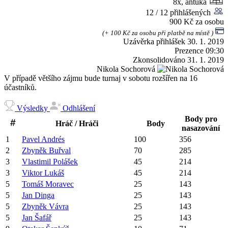
8x, antuka
12 / 12 přihlášených
900 Kč za osobu
(+ 100 Kč za osobu při platbě na místě )
Uzávěrka přihlášek
30. 1. 2019
Prezence
09:30
Zkonsolidováno
31. 1. 2019
Nikola Sochorová
V případě většího zájmu bude turnaj v sobotu rozšířen na 16
účastníků.
Výsledky
Odhlášení
Body pro
Hráč / Hráči
Body
nasazování
1
Pavel
Andrés
100
356
2
Zbyněk
Buřval
70
285
3
Vlastimil
Polášek
45
214
3
Viktor
Lukáš
45
214
5
Tomáš
Moravec
25
143
5
Jan
Dinga
25
143
5
Zbyněk
Vávra
25
143
5
Jan
Šafář
25
143