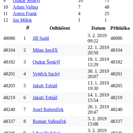
9
Otakar
Šenkýř
10
71
10
Adam
Vašina
7
48
11
Anton
Frank
4
25
12
Jan
Míšek
1
1
Odhlášení
Datum
Přihláška
3. 2. 2019
48086
1
Jiří
Sadil
48086
09:22
22. 1. 2019
48104
2
Milan
JarošX
48104
20:50
19. 1. 2019
48182
3
Otakar
Šenkýř
48182
12:29
30. 1. 2019
48201
4
Vojtěch
Suchý
48201
20:07
13. 1. 2019
48205
5
Jakub
Tobiáš
48205
19:30
14. 1. 2019
48219
6
Jakub
Tobiáš
48219
15:54
26. 1. 2019
48240
7
Josef
Bubeníček
48240
20:47
3. 2. 2019
48337
8
Roman
Vaňouček
48337
15:08
3. 2. 2019