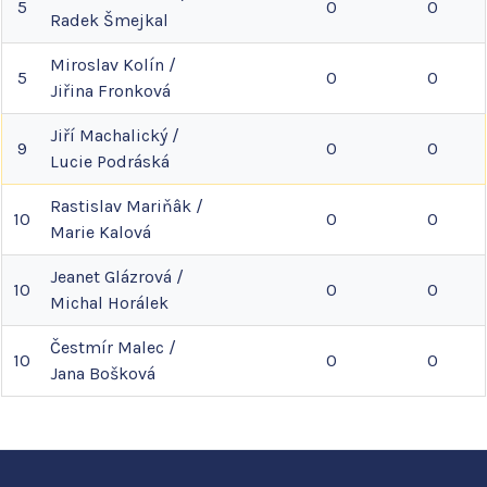
5
0
0
Radek
Šmejkal
Miroslav
Kolín
/
5
0
0
Jiřina
Fronková
Jiří
Machalický
/
9
0
0
Lucie
Podráská
Rastislav
Mariňâk
/
10
0
0
Marie
Kalová
Jeanet
Glázrová
/
10
0
0
Michal
Horálek
Čestmír
Malec
/
10
0
0
Jana
Bošková