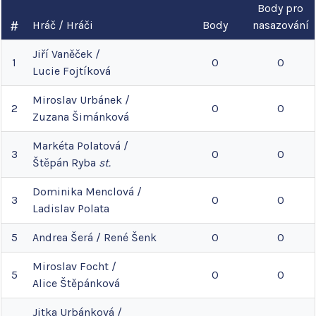
Body pro
Hráč / Hráči
Body
nasazování
Jiří
Vaněček
/
1
0
0
Lucie
Fojtíková
Miroslav
Urbánek
/
2
0
0
Zuzana
Šimánková
Markéta
Polatová
/
3
0
0
Štěpán
Ryba
st.
Dominika
Menclová
/
3
0
0
Ladislav
Polata
5
Andrea
Šerá
/
René
Šenk
0
0
Miroslav
Focht
/
5
0
0
Alice
Štěpánková
Jitka
Urbánková
/