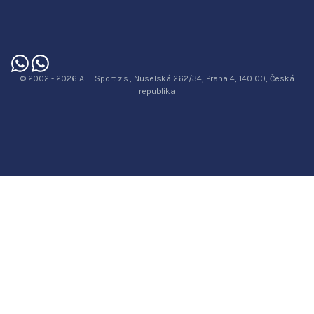
© 2002 - 2026 ATT Sport z.s., Nuselská 262/34, Praha 4, 140 00, Česká
republika