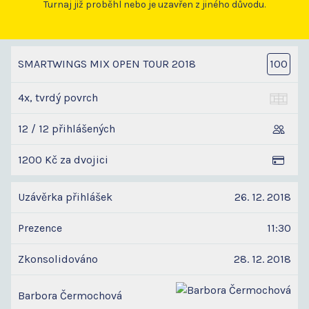
Turnaj již proběhl nebo je uzavřen z jiného důvodu.
SMARTWINGS MIX OPEN TOUR 2018
100
4x, tvrdý povrch
12 / 12 přihlášených
1200 Kč za dvojici
Uzávěrka přihlášek
26. 12. 2018
Prezence
11:30
Zkonsolidováno
28. 12. 2018
Barbora Čermochová