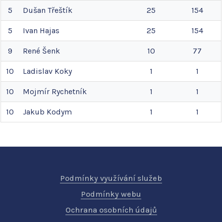
5
Dušan
Třeštík
25
154
5
Ivan
Hajas
25
154
9
René
Šenk
10
77
10
Ladislav
Koky
1
1
10
Mojmír
Rychetník
1
1
10
Jakub
Kodym
1
1
Podmínky využívání služeb
Podmínky webu
Ochrana osobních údajů