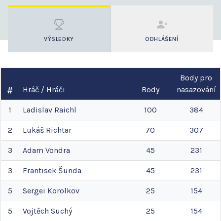
VÝSLEDKY
ODHLÁŠENÍ
Body pro
Hráč / Hráči
Body
nasazování
1
Ladislav
Raichl
100
384
2
Lukáš
Richtar
70
307
3
Adam
Vondra
45
231
3
Frantisek
Šunda
45
231
5
Sergei
Korolkov
25
154
5
Vojtěch
Suchý
25
154