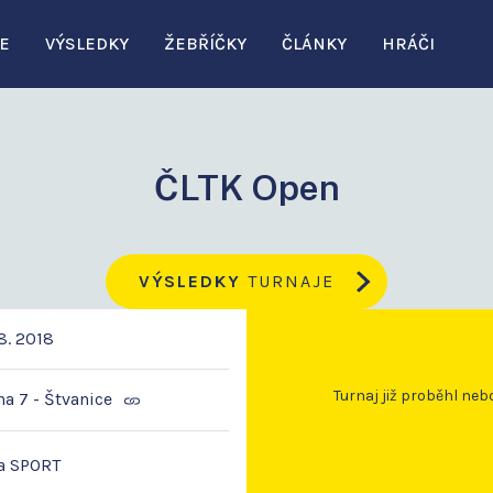
E
VÝSLEDKY
ŽEBŘÍČKY
ČLÁNKY
HRÁČI
ČLTK Open
VÝSLEDKY
TURNAJE
8. 2018
Turnaj již proběhl neb
ha 7 - Štvanice
a SPORT