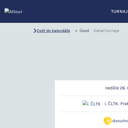
TURNAJ
Zpět do kalendáře
Úvod
Detail turnaje
neděle 26. 
I. ČLTK, Pra
dvouhr