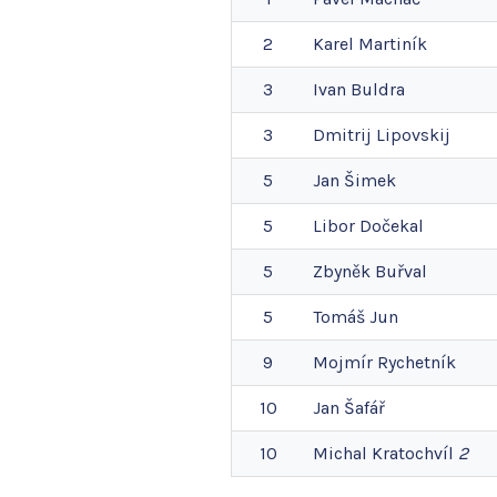
2
Karel
Martiník
3
Ivan
Buldra
3
Dmitrij
Lipovskij
5
Jan
Šimek
5
Libor
Dočekal
5
Zbyněk
Buřval
5
Tomáš
Jun
9
Mojmír
Rychetník
10
Jan
Šafář
10
Michal
Kratochvíl
2