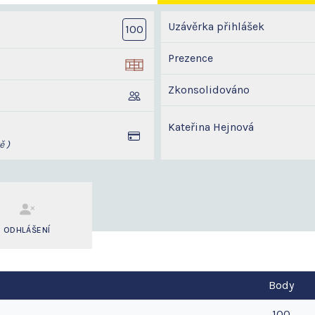
Uzávěrka přihlášek
100
Prezence
Zkonsolidováno
Kateřina Hejnová
ě )
ODHLÁŠENÍ
Body
100