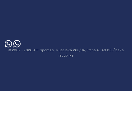
© 2002 - 2026 ATT Sport z.s., Nuselská 262/34, Praha 4, 140 00, Česká
republika