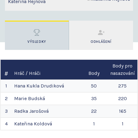
Kateřina Hejnová
VÝSLEDKY
ODHLÁŠENÍ
Body pro
Hráč / Hráči
Body
nasazování
1
Hana
Kukla Drudiková
50
275
2
Marie
Budská
35
220
3
Radka
Jarošová
22
165
4
Kateřina
Koldová
1
1