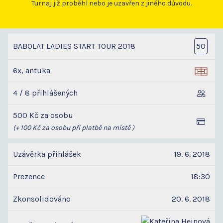
Turnaj již proběhl nebo je uzavřen z jiného důvodu.
BABOLAT LADIES START TOUR 2018
50
6x, antuka
4 / 8 přihlášených
500 Kč za osobu
(+ 100 Kč za osobu při platbě na místě )
Uzávěrka přihlášek
19. 6. 2018
Prezence
18:30
Zkonsolidováno
20. 6. 2018