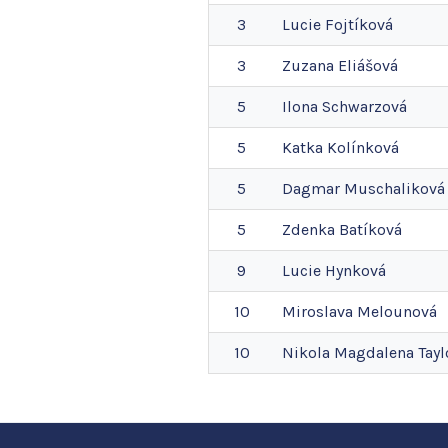
3
Lucie
Fojtíková
3
Zuzana
Eliášová
5
Ilona
Schwarzová
5
Katka
Kolínková
5
Dagmar
Muschaliková
5
Zdenka
Batíková
9
Lucie
Hynková
10
Miroslava
Melounová
10
Nikola Magdalena
Tayl