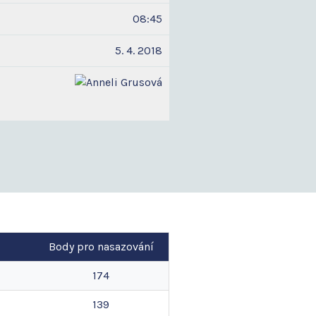
08:45
5. 4. 2018
Body pro nasazování
174
139