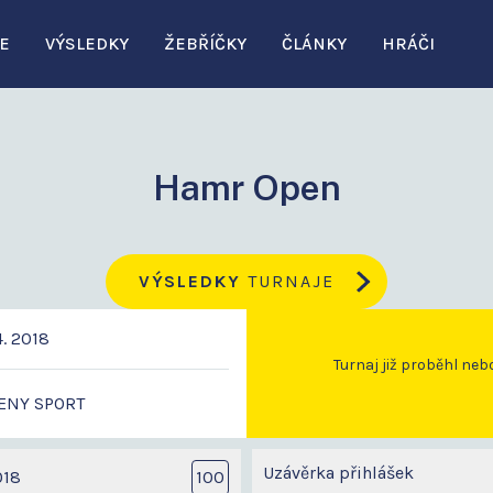
E
VÝSLEDKY
ŽEBŘÍČKY
ČLÁNKY
HRÁČI
Hamr Open
VÝSLEDKY
TURNAJE
4. 2018
Turnaj již proběhl neb
ENY SPORT
Uzávěrka přihlášek
018
100