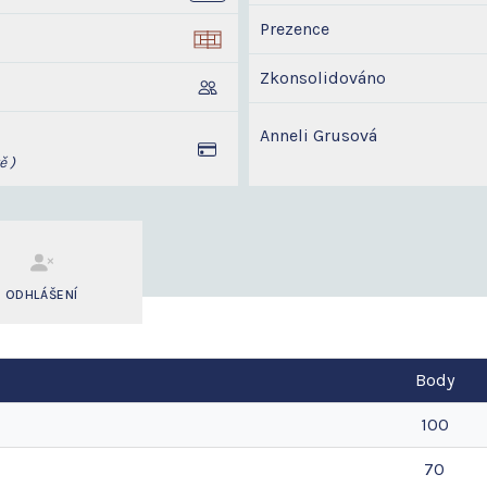
Prezence
Zkonsolidováno
Anneli Grusová
ě )
ODHLÁŠENÍ
Body
100
70