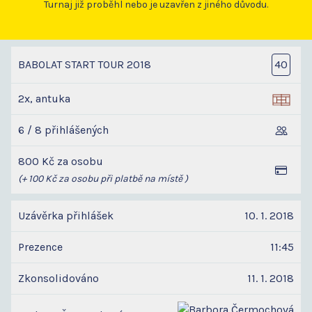
Turnaj již proběhl nebo je uzavřen z jiného důvodu.
BABOLAT START TOUR 2018
40
2x, antuka
6 / 8 přihlášených
800 Kč za osobu
(+ 100 Kč za osobu při platbě na místě )
Uzávěrka přihlášek
10. 1. 2018
Prezence
11:45
Zkonsolidováno
11. 1. 2018