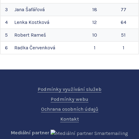
3
Jana
Šafářová
18
77
4
Lenka
Kostková
12
64
5
Robert
Rameš
10
51
6
Radka
Červenková
1
1
Podmínky využívání služeb
Podmínky webu
Ochrana osobních údajů
Kontakt
Mediální partner