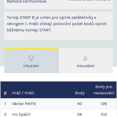
Barbora Čermochová
Turnaj START B je určen pro úplné začátečníky s
ratingem 1. Hráči získají poloviční počet bodů oproti
běžnému turnaji START.
VÝSLEDKY
ODHLÁŠENÍ
Body pro
Hráč / Hráči
Body
nasazování
1
Václav
Petřík
40
128
2
Ivo
Spáčil
28
102