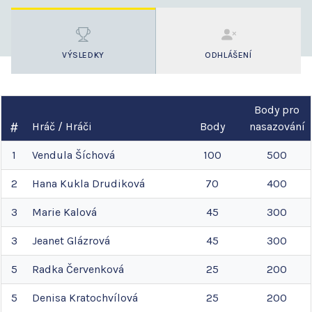
VÝSLEDKY
ODHLÁŠENÍ
Body pro
Hráč / Hráči
Body
nasazování
1
Vendula
Šíchová
100
500
2
Hana
Kukla Drudiková
70
400
3
Marie
Kalová
45
300
3
Jeanet
Glázrová
45
300
5
Radka
Červenková
25
200
5
Denisa
Kratochvílová
25
200