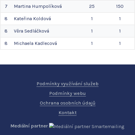
7
Martina
Humpolíková
25
150
8
Kateřina
Koldová
1
1
8
Věra
Sedláčková
1
1
8
Michaela
Kadlecová
1
1
Podmínky využívání služeb
Podmínky webu
Ochrana osobních údajů
Kontakt
Mediální partner