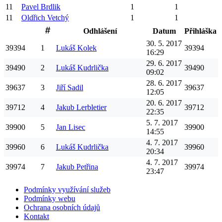
11
Pavel
Brdlik
1
1
11
Oldřich
Vetchý
1
1
Odhlášení
Datum
Přihláška
30. 5. 2017
39394
1
Lukáš
Kolek
39394
16:29
29. 6. 2017
39490
2
Lukáš
Kudrlička
39490
09:02
28. 6. 2017
39637
3
Jiří
Sadil
39637
12:05
20. 6. 2017
39712
4
Jakub
Lerbletier
39712
22:35
5. 7. 2017
39900
5
Jan
Lisec
39900
14:55
4. 7. 2017
39960
6
Lukáš
Kudrlička
39960
20:34
4. 7. 2017
39974
7
Jakub
Petřina
39974
23:47
Podmínky využívání služeb
Podmínky webu
Ochrana osobních údajů
Kontakt