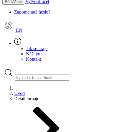
Vytvořit účet
Přihlášení
Zapomenuté heslo?
EN
Jak se hraje
Náš tým
Kontakt
Úvod
Detail turnaje