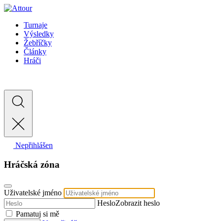
Turnaje
Výsledky
Žebříčky
Články
Hráči
Nepřihlášen
Hráčská zóna
Uživatelské jméno
Heslo
Zobrazit heslo
Pamatuj si mě