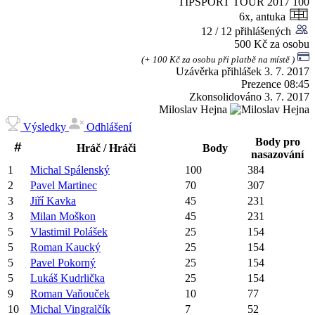
TIPSPORT TOUR 2017
100
6x, antuka
12 / 12 přihlášených
500 Kč za osobu
(+ 100 Kč za osobu při platbě na místě )
Uzávěrka přihlášek
3. 7. 2017
Prezence
08:45
Zkonsolidováno
3. 7. 2017
Miloslav Hejna
Výsledky
Odhlášení
Body pro
Hráč / Hráči
Body
nasazování
1
Michal
Spálenský
100
384
2
Pavel
Martinec
70
307
3
Jiří
Kavka
45
231
3
Milan
Moškon
45
231
5
Vlastimil
Polášek
25
154
5
Roman
Kaucký
25
154
5
Pavel
Pokorný
25
154
5
Lukáš
Kudrlička
25
154
9
Roman
Vaňouček
10
77
10
Michal
Vingralčík
7
52