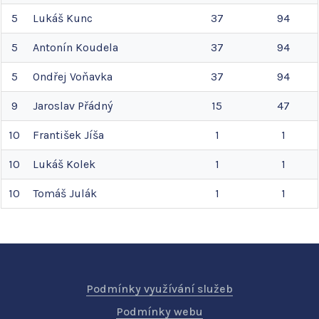
5
Lukáš
Kunc
37
94
5
Antonín
Koudela
37
94
5
Ondřej
Voňavka
37
94
9
Jaroslav
Přádný
15
47
10
František
Jíša
1
1
10
Lukáš
Kolek
1
1
10
Tomáš
Julák
1
1
Podmínky využívání služeb
Podmínky webu