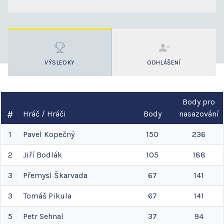
VÝSLEDKY
ODHLÁŠENÍ
Body pro
Hráč / Hráči
Body
nasazování
1
Pavel
Kopečný
150
236
2
Jiří
Bodlák
105
188
3
Přemysl
Škarvada
67
141
3
Tomáš
Pikula
67
141
5
Petr
Sehnal
37
94