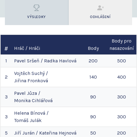
VÝSLEDKY
ODHLÁŠENÍ
Body pro
Hráč / Hráči
Body
nasazování
1
Pavel
Sršeň
/
Radka
Havlová
200
500
Vojtěch
Suchý
/
2
140
400
Jiřina
Fronková
Pavel
Jůza
/
3
90
300
Monika
Cihlářová
Helena
Bínová
/
3
90
300
Tomáš
Julák
5
Jiří
Jurán
/
Kateřina
Hejnová
50
200