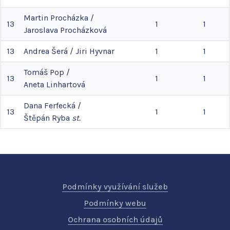
Martin
Procházka
/
13
1
1
Jaroslava
Procházková
13
Andrea
Šerá
/
Jiri
Hyvnar
1
1
Tomáš
Pop
/
13
1
1
Aneta
Linhartová
Dana
Ferfecká
/
13
1
1
Štěpán
Ryba
st.
Podmínky využívání služeb
Podmínky webu
Ochrana osobních údajů