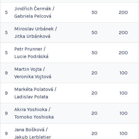
Jindřich
Čermák
/
5
50
200
Gabriela
Pelcová
Miroslav
Urbánek
/
5
50
200
Jitka
Urbánková
Petr
Prunner
/
5
50
200
Lucie
Podráská
Martin
Vojta
/
9
20
100
Veronika
Vojtová
Markéta
Polatová
/
9
20
100
Ladislav
Polata
Akira
Yoshioka
/
9
20
100
Tomoko
Yoshioka
Jana
Bošková
/
9
20
100
Jakub
Lerbletier