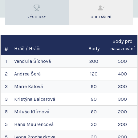
VÝSLEDKY
ODHLÁŠENÍ
Body pro
Hráč / Hráči
Body
nasazování
1
Vendula
Šíchová
200
500
2
Andrea
Šerá
120
400
3
Marie
Kalová
90
300
3
Kristýna
Balcarová
90
300
5
Miluše
Klímová
60
200
5
Hana
Maurencová
30
200
5
Ivona
Prochazkova
30
200