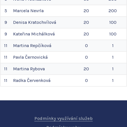
5
Marcela
Nevrla
20
200
9
Denisa
Kratochvílová
20
100
9
Kateřina
Michálková
20
100
11
Martina
Repčíková
0
1
11
Pavla
Černovická
0
1
11
Martina
Rybova
20
1
11
Radka
Červenková
0
1
Podmínky využívání služeb