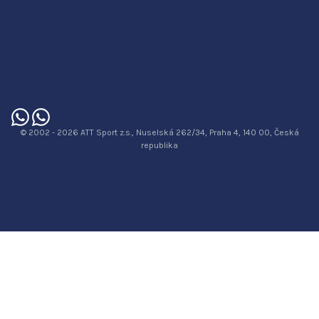
© 2002 - 2026 ATT Sport z.s., Nuselská 262/34, Praha 4, 140 00, Česká
republika