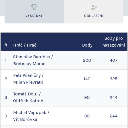
VÝSLEDKY
ODHLÁŠENÍ
Body pro
Hráč / Hráči
Body
nasazování
Stanislav
Bambas
/
1
200
407
Břetislav
Mařan
Petr
Pšeničný
/
2
140
325
Milan
Převrátil
Tomáš
Doul
/
3
90
244
Oldřich
Kofroň
Michal
Vejlupek
/
3
90
244
Vít
Borůvka