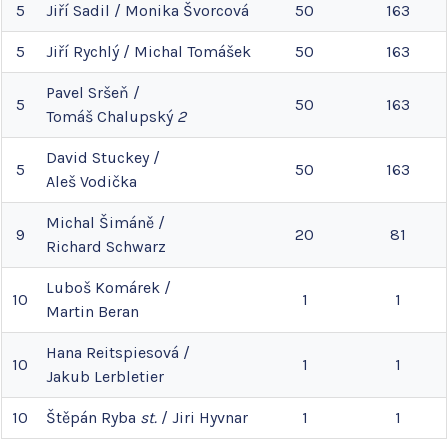
5
Jiří
Sadil
/
Monika
Švorcová
50
163
5
Jiří
Rychlý
/
Michal
Tomášek
50
163
Pavel
Sršeň
/
5
50
163
Tomáš
Chalupský
2
David
Stuckey
/
5
50
163
Aleš
Vodička
Michal
Šimáně
/
9
20
81
Richard
Schwarz
Luboš
Komárek
/
10
1
1
Martin
Beran
Hana
Reitspiesová
/
10
1
1
Jakub
Lerbletier
10
Štěpán
Ryba
st.
/
Jiri
Hyvnar
1
1