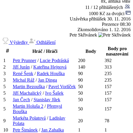
8x, antuka
11 / 12 přihlášených
1000 Kč za dvojici
Uzávěrka přihlášek
30. 11. 2016
Prezence
08:30
Zkonsolidováno
1. 12. 2016
Petr Skřivánek
Výsledky
Odhlášení
Body pro
Hráč / Hráči
Body
nasazování
1
Petr
Prunner
/
Lucie
Podráská
200
392
2
Jiří
Jurán
/
Kateřina
Hejnová
140
313
3
René
Šenk
/
Radek
Houška
90
235
3
Michal
Ráž
/
Jan
Dinga
90
235
5
Martin
Bezouška
/
Pavel
Vorlíček
50
157
5
Jiří
Machalický
/
Ivo
Šašek
50
157
5
Jan
Čech
/
Stanislav
Jílek
50
157
Martin
Holuša
2
/
Přemysl
5
50
157
Bouška
Markéta
Polatová
/
Ladislav
9
20
78
Polata
10
Petr
Šimánek
/
Jan
Zahalka
1
1