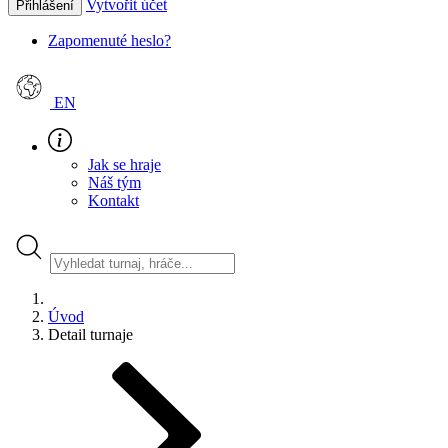
Vytvořit účet
Přihlášení
Zapomenuté heslo?
EN
Jak se hraje
Náš tým
Kontakt
Úvod
Detail turnaje