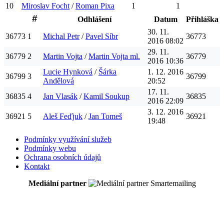
10
Miroslav
Focht
/
Roman
Pixa
1
1
Odhlášení
Datum
Přihláška
30. 11.
36773
1
Michal
Petr
/
Pavel
Síbr
36773
2016 08:02
29. 11.
36779
2
Martin
Vojta
/
Martin
Vojta
ml.
36779
2016 10:36
Lucie
Hynková
/
Šárka
1. 12. 2016
36799
3
36799
Andělová
20:52
17. 11.
36835
4
Jan
Vlasák
/
Kamil
Soukup
36835
2016 22:09
3. 12. 2016
36921
5
Aleš
Feďjuk
/
Jan
Tomeš
36921
19:48
Podmínky využívání služeb
Podmínky webu
Ochrana osobních údajů
Kontakt
Mediální partner