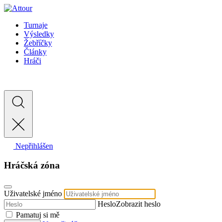
Turnaje
Výsledky
Žebříčky
Články
Hráči
Nepřihlášen
Hráčská zóna
Uživatelské jméno
Heslo
Zobrazit heslo
Pamatuj si mě