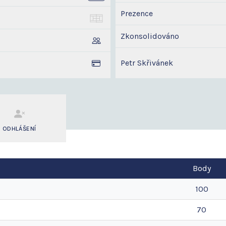
Prezence
Zkonsolidováno
Petr Skřivánek
ODHLÁŠENÍ
Body
100
70