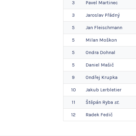
3
Pavel
Martinec
3
Jaroslav
Přádný
5
Jan
Fleischmann
5
Milan
Moškon
5
Ondra
Dohnal
5
Daniel
Mašič
9
Ondřej
Krupka
10
Jakub
Lerbletier
11
Štěpán
Ryba
st.
12
Radek
Fedič