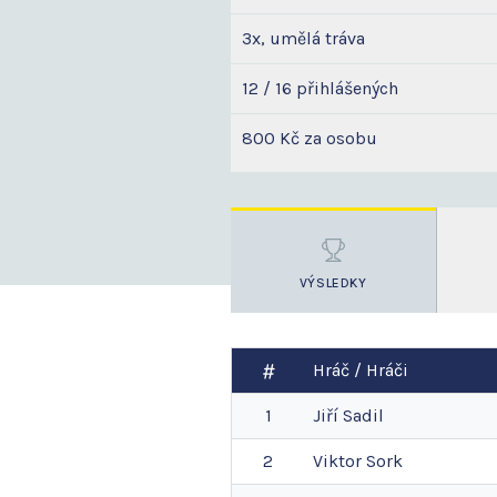
3x, umělá tráva
12 / 16 přihlášených
800 Kč za osobu
VÝSLEDKY
Hráč / Hráči
1
Jiří
Sadil
2
Viktor
Sork