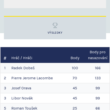
VÝSLEDKY
Body pro
Hráč / Hráči
Body
nasazování
1
Radek
Dobeš
100
166
2
Pierre Jerome
Lacombe
70
133
3
Josef
Orava
45
99
3
Libor
Novák
45
99
5
Roman
Toušek
25
66