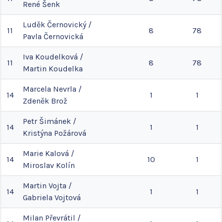
René
Šenk
Luděk
Černovický
/
11
8
78
Pavla
Černovická
Iva
Koudelková
/
11
8
78
Martin
Koudelka
Marcela
Nevrla
/
14
1
1
Zdeněk
Brož
Petr
Šimánek
/
14
1
1
Kristýna
Požárová
Marie
Kalová
/
14
10
1
Miroslav
Kolín
Martin
Vojta
/
14
1
1
Gabriela
Vojtová
Milan
Převrátil
/