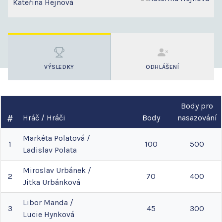
Kateřina Hejnová
VÝSLEDKY
ODHLÁŠENÍ
Body pro
Hráč / Hráči
Body
nasazování
Markéta
Polatová
/
1
100
500
Ladislav
Polata
Miroslav
Urbánek
/
2
70
400
Jitka
Urbánková
Libor
Manda
/
3
45
300
Lucie
Hynková