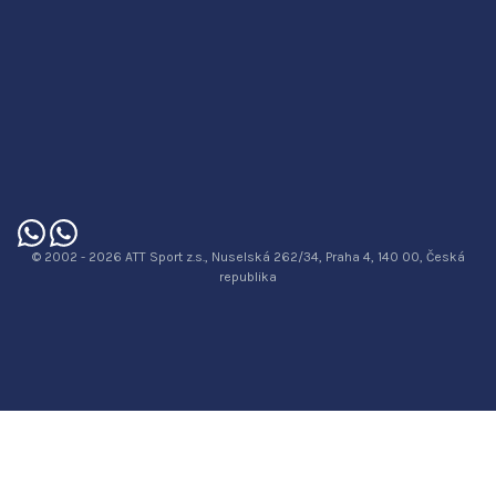
© 2002 - 2026 ATT Sport z.s., Nuselská 262/34, Praha 4, 140 00, Česká
republika