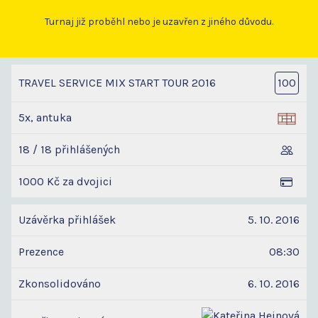
Turnaj již proběhl nebo je uzavřen z jiného důvodu.
TRAVEL SERVICE MIX START TOUR 2016
100
5x, antuka
18 / 18 přihlášených
1000 Kč za dvojici
Uzávěrka přihlášek
5. 10. 2016
Prezence
08:30
Zkonsolidováno
6. 10. 2016