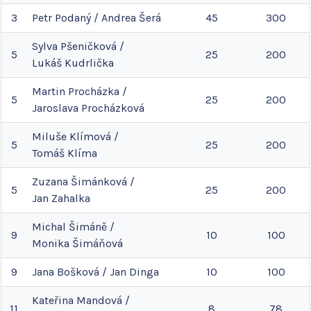
3
Petr
Podaný
/
Andrea
Šerá
45
300
Sylva
Pšeničková
/
5
25
200
Lukáš
Kudrlička
Martin
Procházka
/
5
25
200
Jaroslava
Procházková
Miluše
Klímová
/
5
25
200
Tomáš
Klíma
Zuzana
Šimánková
/
5
25
200
Jan
Zahalka
Michal
Šimáně
/
9
10
100
Monika
Šimáňová
9
Jana
Bošková
/
Jan
Dinga
10
100
Kateřina
Mandová
/
11
8
78