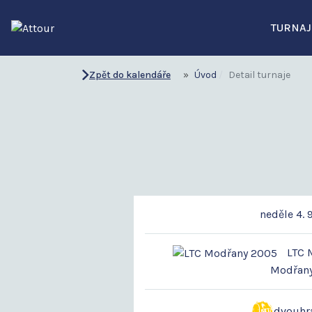
TURNAJ
Zpět do kalendáře
Úvod
Detail turnaje
neděle 4. 
LTC M
Modřan
dvouhr