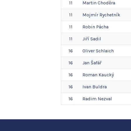
11
Martin
Choděra
11
Mojmír
Rychetník
11
Robin
Pácha
11
Jiří
Sadil
16
Oliver
Schlaich
16
Jan
Šafář
16
Roman
Kaucký
16
Ivan
Buldra
16
Radim
Nezval