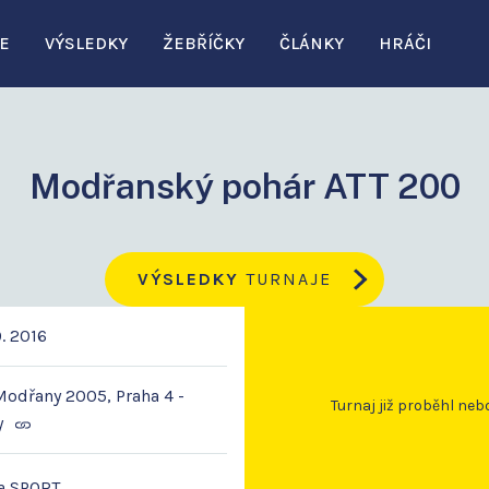
E
VÝSLEDKY
ŽEBŘÍČKY
ČLÁNKY
HRÁČI
Modřanský pohár ATT 200
VÝSLEDKY
TURNAJE
9. 2016
odřany 2005, Praha 4 -
Turnaj již proběhl neb
y
a SPORT