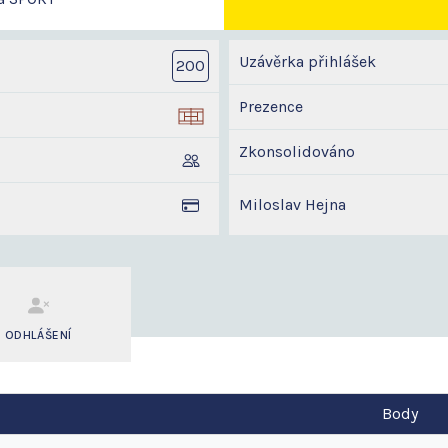
Uzávěrka přihlášek
200
Prezence
Zkonsolidováno
Miloslav Hejna
ODHLÁŠENÍ
Body