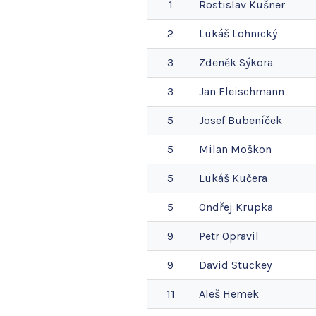
1
Rostislav
Kušner
2
Lukáš
Lohnický
3
Zdeněk
Sýkora
3
Jan
Fleischmann
5
Josef
Bubeníček
5
Milan
Moškon
5
Lukáš
Kučera
5
Ondřej
Krupka
9
Petr
Opravil
9
David
Stuckey
11
Aleš
Hemek