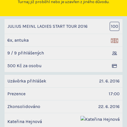
Turnaj již proběhl nebo je uzavřen z jiného důvodu.
JULIUS MEINL LADIES START TOUR 2016
100
6x, antuka
9 / 9 přihlášených
500 Kč za osobu
Uzávěrka přihlášek
21. 6. 2016
Prezence
17:00
Zkonsolidováno
22. 6. 2016
Kateřina Hejnová