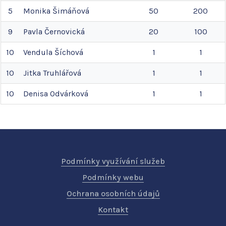
5
Monika
Šimáňová
50
200
9
Pavla
Černovická
20
100
10
Vendula
Šíchová
1
1
10
Jitka
Truhlářová
1
1
10
Denisa
Odvárková
1
1
Podmínky využívání služeb
Podmínky webu
Ochrana osobních údajů
Kontakt