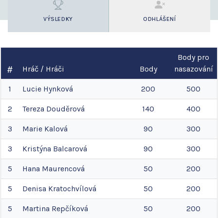
VÝSLEDKY
ODHLÁŠENÍ
Body pro
Hráč / Hráči
Body
nasazování
1
Lucie
Hynková
200
500
2
Tereza
Douděrová
140
400
3
Marie
Kalová
90
300
3
Kristýna
Balcarová
90
300
5
Hana
Maurencová
50
200
5
Denisa
Kratochvílová
50
200
5
Martina
Repčíková
50
200