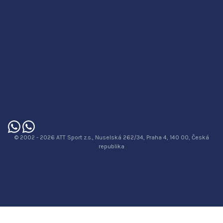
© 2002 - 2026 ATT Sport z.s., Nuselská 262/34, Praha 4, 140 00, Česká
republika