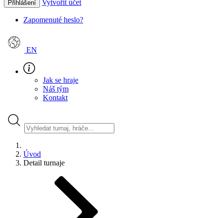
Vytvořit účet
Přihlášení
Zapomenuté heslo?
EN
Jak se hraje
Náš tým
Kontakt
Úvod
Detail turnaje