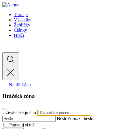
Turnaje
Výsledky
Žebříčky
Články
Hráči
Nepřihlášen
Hráčská zóna
Uživatelské jméno
Heslo
Zobrazit heslo
Pamatuj si mě