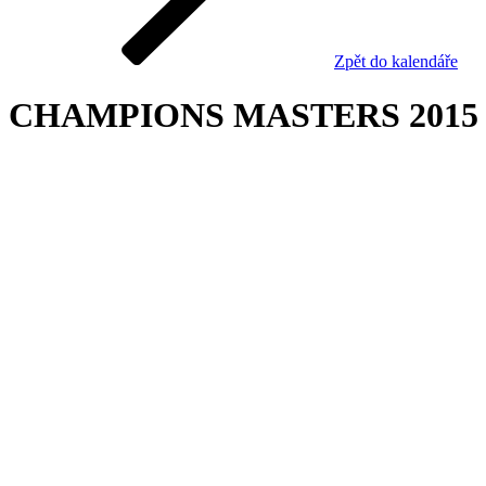
Zpět do kalendáře
CHAMPIONS MASTERS 2015
Výsledky
turnaje
Turnaj již proběhl nebo je uzavřen z jiného důvodu.