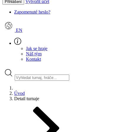
Vytvořit účet
Přihlášení
Zapomenuté heslo?
EN
Jak se hraje
Náš tým
Kontakt
Úvod
Detail turnaje