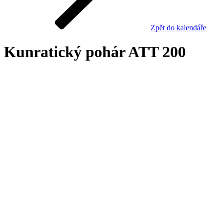
Zpět do kalendáře
Kunratický pohár ATT 200
Výsledky
turnaje
Turnaj již proběhl nebo je uzavřen z jiného důvodu.