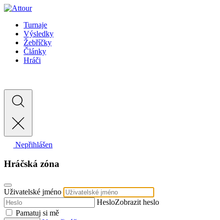
Turnaje
Výsledky
Žebříčky
Články
Hráči
Nepřihlášen
Hráčská zóna
Uživatelské jméno
Heslo
Zobrazit heslo
Pamatuj si mě