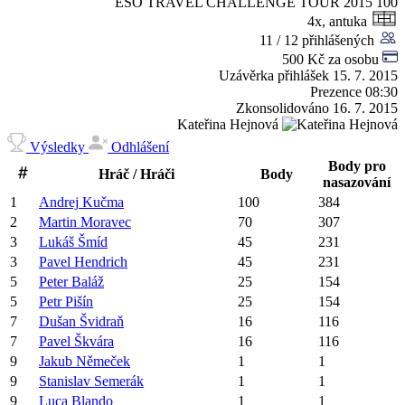
ESO TRAVEL CHALLENGE TOUR 2015
100
4x, antuka
11 / 12 přihlášených
500 Kč za osobu
Uzávěrka přihlášek
15. 7. 2015
Prezence
08:30
Zkonsolidováno
16. 7. 2015
Kateřina Hejnová
Výsledky
Odhlášení
Body pro
Hráč / Hráči
Body
nasazování
1
Andrej
Kučma
100
384
2
Martin
Moravec
70
307
3
Lukáš
Šmíd
45
231
3
Pavel
Hendrich
45
231
5
Peter
Baláž
25
154
5
Petr
Pišín
25
154
7
Dušan
Švidraň
16
116
7
Pavel
Škvára
16
116
9
Jakub
Němeček
1
1
9
Stanislav
Semerák
1
1
9
Luca
Blando
1
1