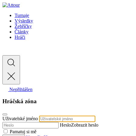
Turnaje
Výsledky
Žebříčky
Články
Hráči
Nepřihlášen
Hráčská zóna
Uživatelské jméno
Heslo
Zobrazit heslo
Pamatuj si mě