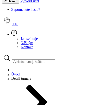
Vytvořit účet
Přihlášení
Zapomenuté heslo?
EN
Jak se hraje
Náš tým
Kontakt
Úvod
Detail turnaje