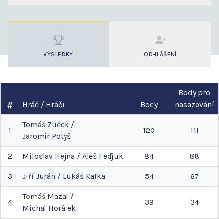
VÝSLEDKY
ODHLÁŠENÍ
Body pro
Hráč / Hráči
Body
nasazování
Tomáš
Zuček
/
1
120
111
Jaromír
Potyš
2
Miloslav
Hejna
/
Aleš
Feďjuk
84
88
3
Jiří
Jurán
/
Lukáš
Kafka
54
67
Tomáš
Mazal
/
4
39
34
Michal
Horálek