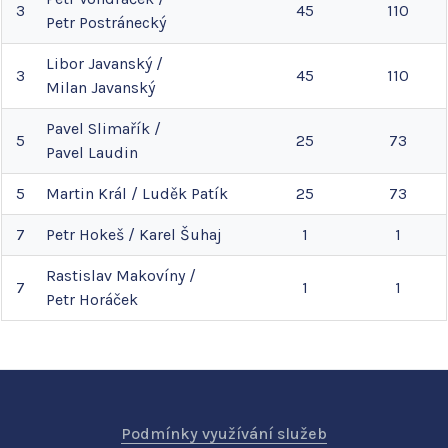
3
45
110
Petr
Postránecký
Libor
Javanský
/
3
45
110
Milan
Javanský
Pavel
Slimařík
/
5
25
73
Pavel
Laudin
5
Martin
Král
/
Luděk
Patík
25
73
7
Petr
Hokeš
/
Karel
Šuhaj
1
1
Rastislav
Makovíny
/
7
1
1
Petr
Horáček
Podmínky využívání služeb