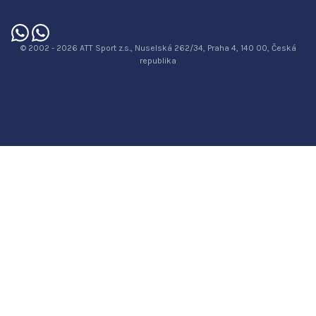
© 2002 - 2026 ATT Sport z.s., Nuselská 262/34, Praha 4, 140 00, Česká
republika