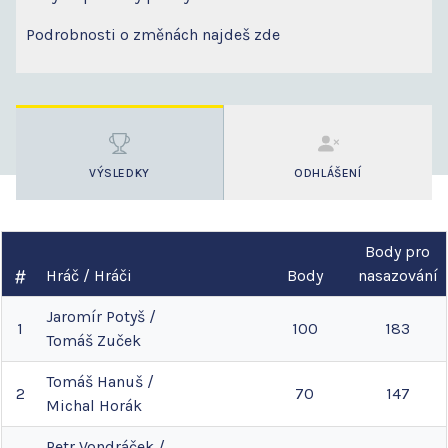
Podrobnosti o změnách najdeš zde
VÝSLEDKY
ODHLÁŠENÍ
Body pro
Hráč / Hráči
Body
nasazování
Jaromír
Potyš
/
1
100
183
Tomáš
Zuček
Tomáš
Hanuš
/
2
70
147
Michal
Horák
Petr
Vondráček
/