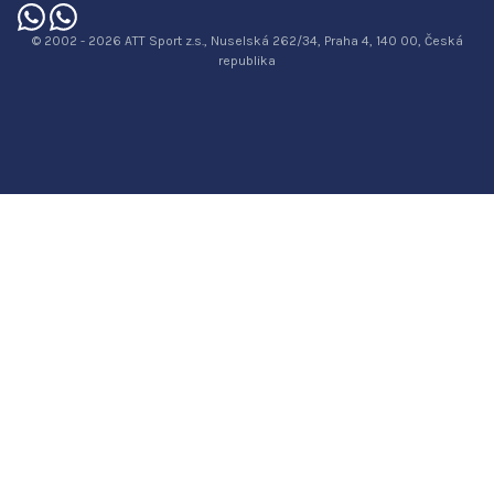
© 2002 - 2026 ATT Sport z.s., Nuselská 262/34, Praha 4, 140 00, Česká
republika