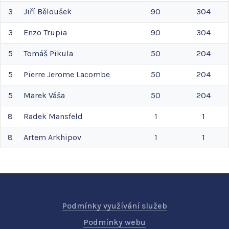
3
Jiří
Běloušek
90
304
3
Enzo
Trupia
90
304
5
Tomáš
Pikula
50
204
5
Pierre Jerome
Lacombe
50
204
5
Marek
Váša
50
204
8
Radek
Mansfeld
1
1
8
Artem
Arkhipov
1
1
Podmínky využívání služeb
Podmínky webu