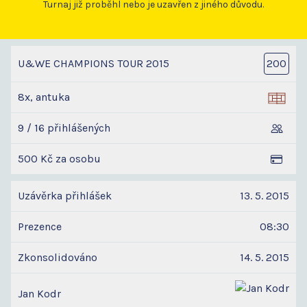
Turnaj již proběhl nebo je uzavřen z jiného důvodu.
U&WE CHAMPIONS TOUR 2015
200
8x, antuka
9 / 16 přihlášených
500 Kč za osobu
Uzávěrka přihlášek
13. 5. 2015
Prezence
08:30
Zkonsolidováno
14. 5. 2015
Jan Kodr