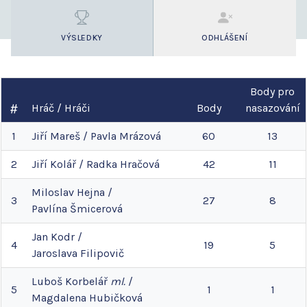
VÝSLEDKY
ODHLÁŠENÍ
Body pro
Hráč / Hráči
Body
nasazování
1
Jiří
Mareš
/
Pavla
Mrázová
60
13
2
Jiří
Kolář
/
Radka
Hračová
42
11
Miloslav
Hejna
/
3
27
8
Pavlína
Šmicerová
Jan
Kodr
/
4
19
5
Jaroslava
Filipovič
Luboš
Korbelář
ml.
/
5
1
1
Magdalena
Hubičková