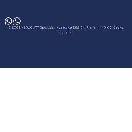
© 2002 - 2026 ATT Sport z.s., Nuselská 262/34, Praha 4, 140 00, Česká
republika