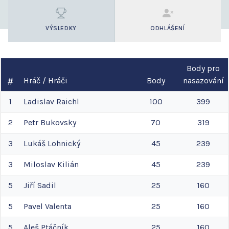
VÝSLEDKY
ODHLÁŠENÍ
Body pro
Hráč / Hráči
Body
nasazování
1
Ladislav
Raichl
100
399
2
Petr
Bukovsky
70
319
3
Lukáš
Lohnický
45
239
3
Miloslav
Kilián
45
239
5
Jiří
Sadil
25
160
5
Pavel
Valenta
25
160
5
Aleš
Ptáčník
25
160