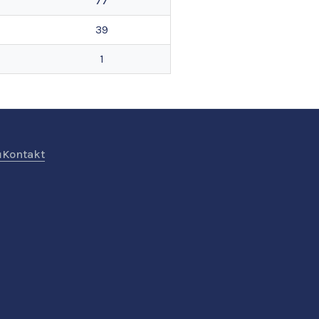
77
39
1
ů
Kontakt