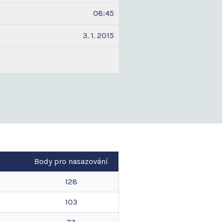
08:45
3. 1. 2015
Body pro nasazování
128
103