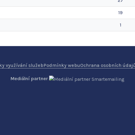
27
19
1
y využívání služeb
Podmínky webu
Ochrana osobních údaj
Mediální partner