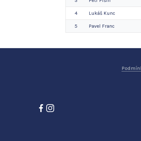
3
Petr
Pišín
4
Lukáš
Kunc
5
Pavel
Franc
Podmínk